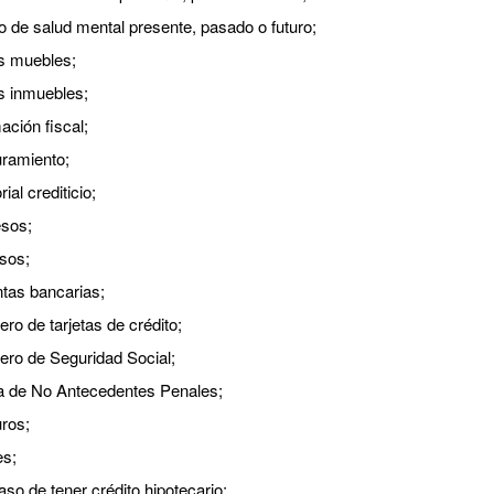
o de salud mental presente, pasado o futuro;
s muebles;
s inmuebles;
ación fiscal;
ramiento;
rial crediticio;
esos;
sos;
tas bancarias;
ro de tarjetas de crédito;
ro de Seguridad Social;
a de No Antecedentes Penales;
ros;
es;
aso de tener crédito hipotecario;