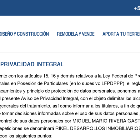
+5
DISEÑO Y CONSTRUCCIÓN
REMODELA Y VENDE
APORTA TU TERRE
 PRIVACIDAD INTEGRAL
to con los artículos 15, 16 y demás relativos a la Ley Federal de Pr
ales en Posesión de Particulares (en lo sucesivo LFPDPPP), el regl
eamientos y principio de protección de datos personales, ponemos 
l presente Aviso de Privacidad Integral, con el objeto delimitar los al
enerales del tratamiento, así como informar a los titulares, a fin de 
de tomar decisiones informadas sobre el uso de sus datos personales,
 control de sus datos personales por MIGUEL MARIO RIVERA GAS
 repeticiones se denominará RIKEL DESARROLLOS INMOBILIARIOS
con los siguientes puntos: