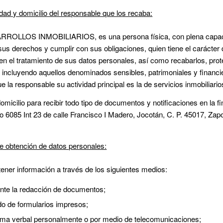
idad y domicilio del responsable que los recaba:
ROLLOS INMOBILIARIOS, es una persona física, con plena capaci
sus derechos y cumplir con sus obligaciones, quien tiene el carácter
en el tratamiento de sus datos personales, así como recabarlos, prot
; incluyendo aquellos denominados sensibles, patrimoniales y financ
 la responsable su actividad principal es la de servicios inmobiliario
micilio para recibir todo tipo de documentos y notificaciones en la 
 6085 Int 23 de calle Francisco I Madero, Jocotán, C. P. 45017, Zapo
 obtención de datos personales:
ner información a través de los siguientes medios:
nte la redacción de documentos;
do de formularios impresos;
rma verbal personalmente o por medio de telecomunicaciones;