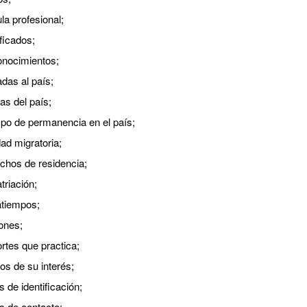
la profesional;
ificados;
onocimientos;
adas al país;
as del país;
po de permanencia en el país;
dad migratoria;
chos de residencia;
triación;
atiempos;
iones;
rtes que practica;
os de su interés;
 de identificación;
s de contacto;