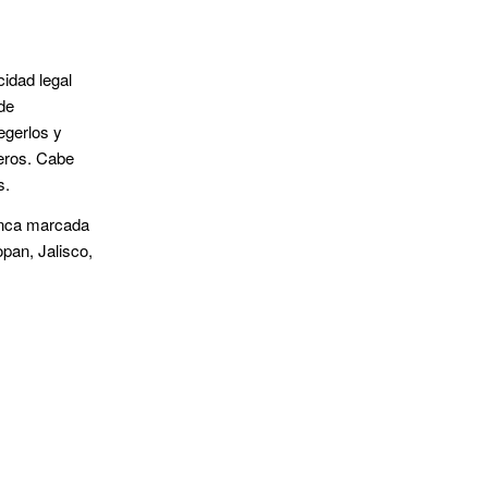
dad legal
 de
egerlos y
ieros. Cabe
s.
finca marcada
pan, Jalisco,