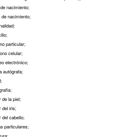
 de nacimiento;
 de nacimiento;
nalidad;
lio;
no particular;
ono celular;
eo electrónico;
a autógrafa;
;
grafía;
 de la piel;
 del iris;
 del cabello;
s particulares;
tura;