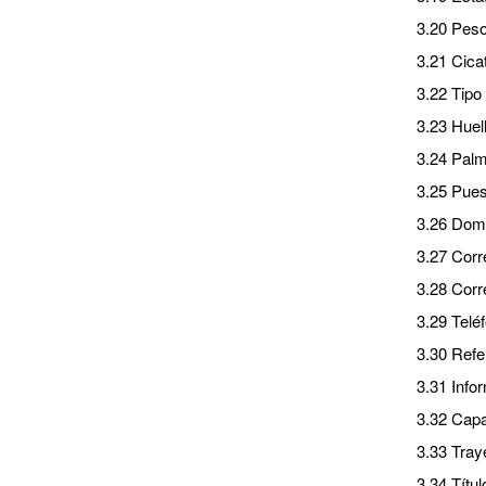
3.20 Peso
3.21 Cica
3.22 Tipo
3.23 Huell
3.24 Palm
3.25 Pue
3.26 Domic
3.27 Corre
3.28 Corr
3.29 Teléf
3.30 Refe
3.31 Info
3.32 Capa
3.33 Tray
3.34 Títul