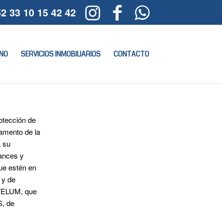
2 33 10 15 42 42
NO
SERVICIOS INMOBILIARIOS
CONTACTO
otección de
amento de la
a su
cances y
que estén en
 y de
TELUM, que
, de