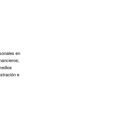
sonales en
nancieros;
 medios
stración e