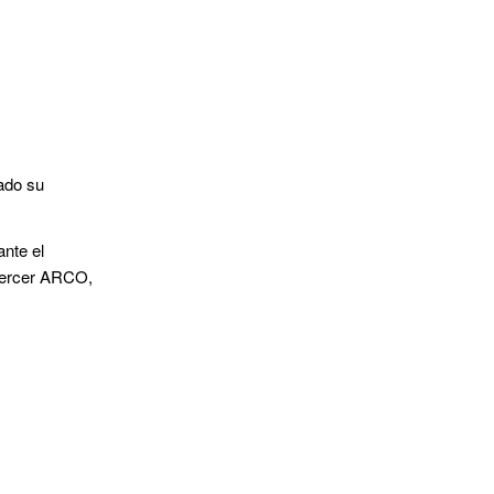
ado su
nte el
ejercer ARCO,