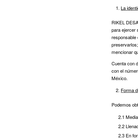
La ident
RIKEL DESAR
para ejercer 
responsable 
preservarlos
mencionar que
Cuenta con do
con el número
México.
Forma de
Podemos obte
2.1 Media
2.2 Llena
2.3 En fo